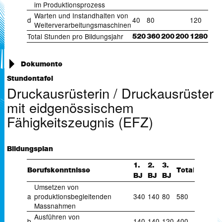
im Produktionsprozess
Warten und Instandhalten von
d
40
80
120
Weiterverarbeitungsmaschinen
Total Stunden pro Bildungsjahr
520
360
200
200
1280
Dokumente
Rahmenlehrplan für die Berufsschulen_BT_EFZ (
509 KB)
Stundentafel
Druckausrüsterin / Druckausrüster
mit eidgenössischem
Fähigkeitszeugnis (EFZ)
Bildungsplan
1.
2.
3.
l
Berufskenntnisse
Tota
BJ
BJ
BJ
Umsetzen von
a
produktionsbegleitenden
340
140
80
580
Massnahmen
Ausführen von
b
140
140
120
400