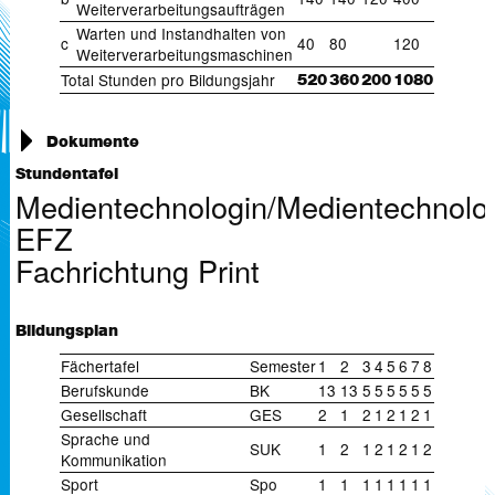
Weiterverarbeitungsaufträgen
Warten und Instandhalten von
c
40
80
120
Weiterverarbeitungsmaschinen
Total Stunden pro Bildungsjahr
520
360
200
1080
Dokumente
Rahmenlehrplan für die Berufsschulen_DA_EFZ (
442 KB)
Stundentafel
Medientechnologin/Medientechnolo
EFZ
Fachrichtung Print
Bildungsplan
Fächertafel
Semester
1
2
3
4
5
6
7
8
Berufskunde
BK
13
13
5
5
5
5
5
5
Gesellschaft
GES
2
1
2
1
2
1
2
1
Sprache und
SUK
1
2
1
2
1
2
1
2
Kommunikation
Sport
Spo
1
1
1
1
1
1
1
1