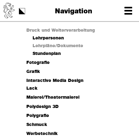
Schulstart
Navigation
Tag der Schrift
Druck und Weiterverarbeitung
Lehrpersonen
Lehrpläne/Dokumente
Stundenplan
Fotografie
Lehrpersonen
Grafik
Lehrpläne/Dokumente
Lehrpersonen
Interactive Media Design
Stundenplan
Lehrpläne/Dokumente
Lack
üK Fotografie
Stundenplan
Lehrpersonen
Malerei/Theatermalerei
Lehrpläne/Dokumente
Lehrpersonen
Polydesign 3D
Stundenplan
Lehrpläne/Dokumente
Lehrpersonen
Polygrafie
Stundenplan
Lehrpläne/Dokumente
Lehrpersonen
Schmuck
Stundenplan
Lehrpläne/Dokumente
Lehrpersonen
Werbetechnik
Projektwoche
Stundenplan