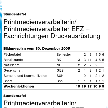
Interner Schullehrplan Reprografie (2009) (
84 KB)
Stoffplan Reprografie (2008) (
213 KB)
Reglement Reprografie (
82 KB)
Schullehrplan Medientechnologe Printmediatechnik, 1. Lehrjahr
Stundentafel
Printmedienverarbeiterin/
(
36 KB)
Printmedienverarbeiter EFZ –
Fachrichtungen Druckausrüstung
Bildungsplan vom 30. Dezember 2005
Fächertafel
Semester
1
2
3
4
5
6
Berufskunde
BK
13
13
11
4
5
5
Naturlehre
NL
2
2
2
2
Gesellschaft
GES
2
1
2
1
2
1
Sprache und Kommunikation
SUK
1
2
1
2
1
2
Sport
Spo
1
1
1
1
1
1
Wochenlektionen
19
19
17
10
9
9
Stundentafel
Printmedienverarbeiterin/