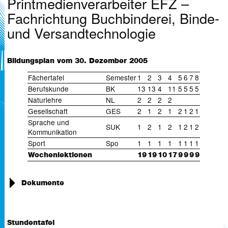
Printmedienverarbeiter EFZ –
Fachrichtung Buchbinderei, Binde-
und Versandtechnologie
Bildungsplan vom 30. Dezember 2005
Fächertafel
Semester
1
2
3
4
5
6
7
8
Berufskunde
BK
13
13
4
11
5
5
5
5
Naturlehre
NL
2
2
2
2
Gesellschaft
GES
2
1
2
1
2
1
2
1
Sprache und
SUK
1
2
1
2
1
2
1
2
Kommunikation
Sport
Spo
1
1
1
1
1
1
1
1
Wochenlektionen
19
19
10
17
9
9
9
9
Dokumente
Verordnung Printmedienverarbeitung (
488 KB)
Bildungsplan Printmedienverarbeitung (
1 MB)
Stundentafel