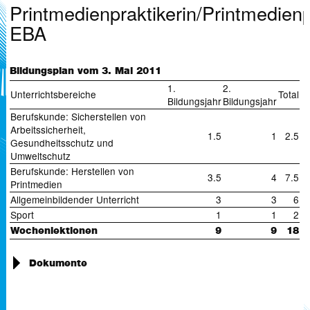
Printmedienpraktikerin/Printmedienp
EBA
Bildungsplan vom 3. Mai 2011
1.
2.
Unterrichtsbereiche
Total
Bildungsjahr
Bildungsjahr
Berufskunde: Sicherstellen von
Arbeitssicherheit,
1.5
1
2.5
Gesundheitsschutz und
Umweltschutz
Berufskunde: Herstellen von
3.5
4
7.5
Printmedien
Allgemeinbildender Unterricht
3
3
6
Sport
1
1
2
Wochenlektionen
9
9
18
Dokumente
Verordnung_Printmedienpraktikerin/Printmedienpraktiker (
490
KB)
Bildungsplan Printmedienpraktikerin/Printmedienpraktiker (
345