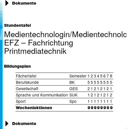
Dokumente
Rahmenlehrplan Medientechnologin/Medientechnologe EFZ,
Fachrichtung Siebdruck (
511 KB)
Schullehrplan Medientechnologie Siebdruck (
65 KB)
Stundentafel
Medientechnologin/Medientechnolo
EFZ – Fachrichtung
Printmediatechnik
Bildungsplan
Fächertafel
Semester
1
2
3
4
5
6
7
8
Berufskunde
BK
5
5
5
5
5
5
5
5
Gesellschaft
GES
2
1
2
1
2
1
2
1
Sprache und Kommunikation
SUK
1
2
1
2
1
2
1
2
Sport
Spo
1
1
1
1
1
1
1
1
Wochenlektionen
9
9
9
9
9
9
9
9
Dokumente