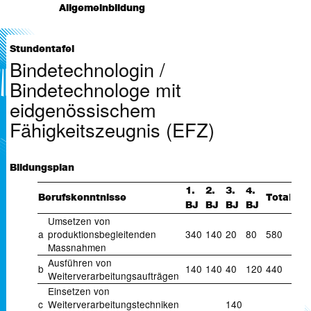
Lehrpläne/Dokumente
Lehrpersonen
Allgemeinbildung
Projekte
Stundenplan
Lehrpläne/Dokumente
Lehrpersonen
Stundenplan
Stundenplan
Stundentafel
Bindetechnologin /
Lehrpläne/Dokumente
Bindetechnologe mit
eidgenössischem
Fähigkeitszeugnis (EFZ)
Bildungsplan
1.
2.
3.
4.
l
Berufskenntnisse
Tota
BJ
BJ
BJ
BJ
Umsetzen von
a
produktionsbegleitenden
340
140
20
80
580
Massnahmen
Ausführen von
b
140
140
40
120
440
Weiterverarbeitungsaufträgen
Einsetzen von
c
Weiterverarbeitungstechniken
140