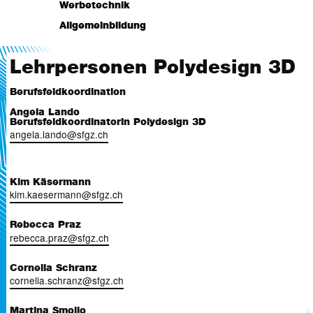
Lehrpersonen
Werbetechnik
Stundenplan
Lehrpläne/Dokumente
Lehrpersonen
Allgemeinbildung
Projekte
Stundenplan
Lehrpläne/Dokumente
Lehrpersonen
Stundenplan
Stundenplan
Lehrpersonen Polydesign 3D
Lehrpläne/Dokumente
Berufsfeldkoordination
Angela Lando
Berufsfeldkoordinatorin Polydesign 3D
angela.lando@sfgz.ch
Kim Käsermann
kim.kaesermann@sfgz.ch
Rebecca Praz
rebecca.praz@sfgz.ch
Cornelia Schranz
cornelia.schranz@sfgz.ch
Martina Smoljo