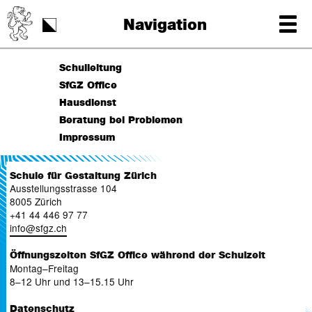
Schulstart
Navigation
Tag der Schrift
Schulleitung
SfGZ Office
Hausdienst
Beratung bei Problemen
Impressum
Schule für Gestaltung Zürich
Ausstellungsstrasse 104
8005 Zürich
+41 44 446 97 77
info
@
sfgz.ch
Öffnungszeiten SfGZ Office während der Schulzeit
Montag–Freitag
8–12 Uhr und 13–15.15 Uhr
Datenschutz