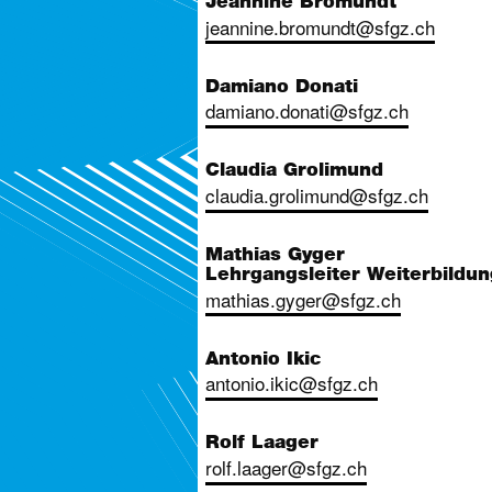
Jeannine Bromundt
jeannine.bromundt@sfgz.ch
Damiano Donati
damiano.donati@sfgz.ch
Claudia Grolimund
claudia.grolimund@sfgz.ch
Mathias Gyger
Lehrgangsleiter Weiterbildun
mathias.gyger@sfgz.ch
Antonio Ikic
antonio.ikic@sfgz.ch
Rolf Laager
rolf.laager@sfgz.ch