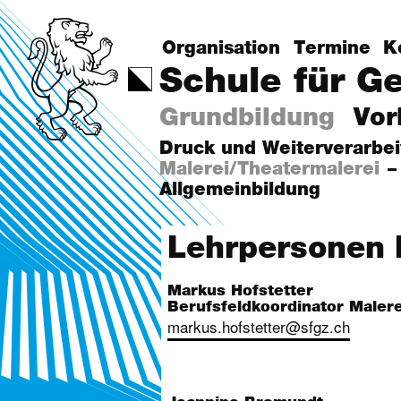
Organisation
Termine
K
Schule für G
Grundbildung
Vor
Druck und Weiterverarbe
Malerei/Theatermalerei
Allgemeinbildung
Lehrpersonen 
Markus Hofstetter
Berufsfeldkoordinator Maler
markus.hofstetter@sfgz.ch