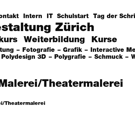
ontakt
Intern
IT
Schulstart
Tag der Schri
estaltung Zürich
kurs
Weiterbildung
Kurse
itung
Fotografie
Grafik
Interactive M
Polydesign 3D
Polygrafie
Schmuck
W
Malerei/Theatermalerei
ei/Theatermalerei