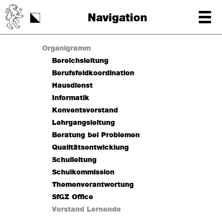
Schulstart
Navigation
Tag der Schrift
Organigramm
Bereichsleitung
Berufsfeldkoordination
Hausdienst
Informatik
Konventsvorstand
Lehrgangsleitung
Beratung bei Problemen
Qualitätsentwicklung
Schulleitung
Schulkommission
Themenverantwortung
SfGZ Office
Vorstand Lernende