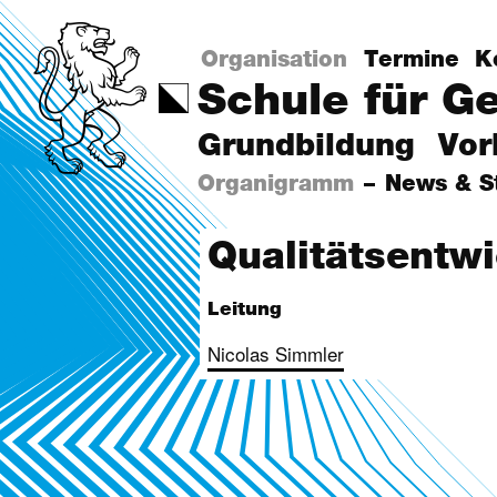
Organisation
Termine
K
Schule für G
Grundbildung
Vor
Organigramm
News & S
Qualitätsentw
Leitung
Nicolas Simmler