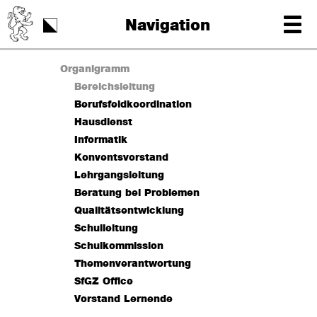
Schulstart
Navigation
Tag der Schrift
Organigramm
Bereichsleitung
Berufsfeldkoordination
Hausdienst
Informatik
Konventsvorstand
Lehrgangsleitung
Beratung bei Problemen
Qualitätsentwicklung
Schulleitung
Schulkommission
Themenverantwortung
SfGZ Office
Vorstand Lernende