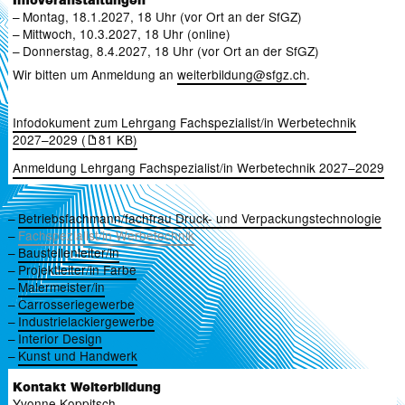
Infoveranstaltungen
Montag, 18.1.2027, 18 Uhr (vor Ort an der SfGZ)
Mittwoch, 10.3.2027, 18 Uhr (online)
Donnerstag, 8.4.2027, 18 Uhr (vor Ort an der SfGZ)
Wir bitten um Anmeldung an
weiterbildung
@
sfgz.ch
.
Infodokument zum Lehrgang Fachspezialist/in Werbetechnik
2027–2029 (
81 KB)
Anmeldung Lehrgang Fachspezialist/in Werbetechnik 2027–2029
Betriebsfachmann/fachfrau Druck- und Verpackungstechnologie
Fachspezialist/in Werbetechnik
Baustellenleiter/in
Projektleiter/in Farbe
Malermeister/in
Carrosseriegewerbe
Industrielackiergewerbe
Interior Design
Kunst und Handwerk
Kontakt Weiterbildung
Yvonne Koppitsch